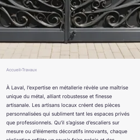
Accueil
›
Travaux
TRAVAUX
Expertise en métallerie à laval
À Laval, l’expertise en métallerie révèle une maîtrise
unique du métal, alliant robustesse et finesse
: créations sur mesure et
artisanale. Les artisans locaux créent des pièces
originales
personnalisées qui subliment tant les espaces privés
que professionnels. Qu’il s’agisse d’escaliers sur
Léo
•
14 septembre 2025
•
6 min de lecture
mesure ou d’éléments décoratifs innovants, chaque