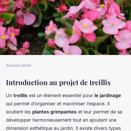
Accueil
›
Jardin
JARDIN
Introduction au projet de treillis
Réalisez votre propre treillis :
guide DIY
Un
treillis
est un élément essentiel pour
le jardinage
qui permet d’organiser et maximiser l’espace. Il
Léo
•
13 janvier 2025
•
8 min de lecture
soutient les
plantes grimpantes
et leur permet de se
développer harmonieusement tout en ajoutant une
dimension esthétique au jardin. Il existe divers types