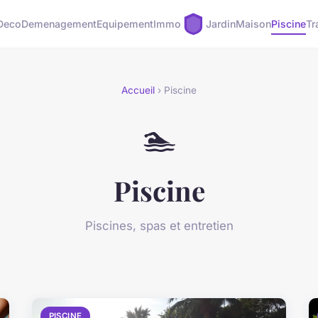
Deco
Demenagement
Equipement
Immo
Jardin
Maison
Piscine
Tr
Accueil
› Piscine
🏊
Piscine
Piscines, spas et entretien
PISCINE