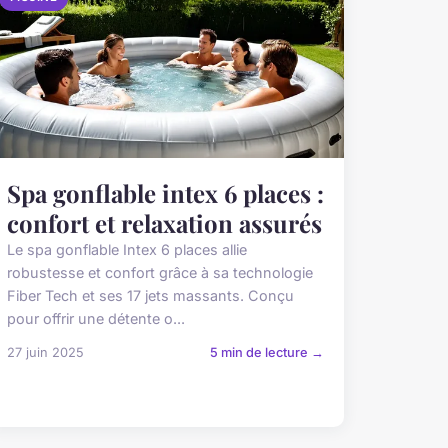
Spa gonflable intex 6 places :
confort et relaxation assurés
Le spa gonflable Intex 6 places allie
robustesse et confort grâce à sa technologie
Fiber Tech et ses 17 jets massants. Conçu
pour offrir une détente o...
27 juin 2025
5 min de lecture →