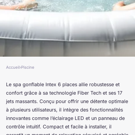
Accueil
›
Piscine
PISCINE
Spa gonflable intex 6 places :
Le spa gonflable Intex 6 places allie robustesse et
confort grâce à sa technologie Fiber Tech et ses 17
confort et relaxation assurés
jets massants. Conçu pour offrir une détente optimale
à plusieurs utilisateurs, il intègre des fonctionnalités
Léo
•
27 juin 2025
•
5 min de lecture
innovantes comme l’éclairage LED et un panneau de
contrôle intuitif. Compact et facile à installer, il