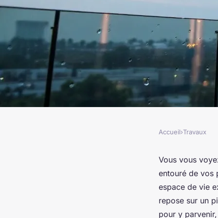
Accueil
›
Travaux
TRAVAUX
Top 5 entreprises p
Vous vous voyez 
entouré de vos p
l'étanchéité de votre
espace de vie ex
repose sur un pil
pour y parvenir,