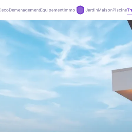
Deco
Demenagement
Equipement
Immo
Jardin
Maison
Piscine
Tr