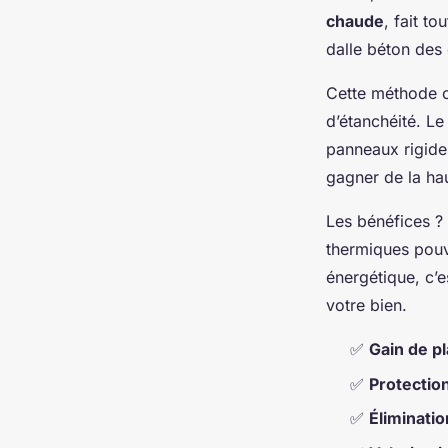
chaude
, fait to
dalle béton des
Cette méthode co
d’étanchéité. Le 
panneaux rigides
gagner de la ha
Les bénéfices ?
thermiques pouv
énergétique, c’e
votre bien.
✅
Gain de pl
✅
Protection
✅
Éliminati