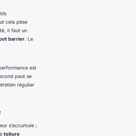
ids
out cela pèse
é, il faut un
oot barrier
. Le
performance est
second peut se
ntretien régulier
e
leur s’accumule ;
ée
toiture