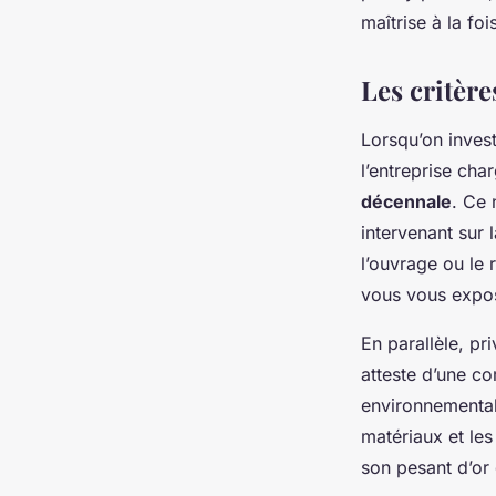
Auberte
•
24/06/2026 11:00
•
10 min de lecture
maîtrise à la foi
Les critère
Lorsqu’on invest
l’entreprise cha
décennale
. Ce 
intervenant sur 
l’ouvrage ou le 
vous vous expos
En parallèle, pr
atteste d’une c
environnemental
matériaux et les
son pesant d’or