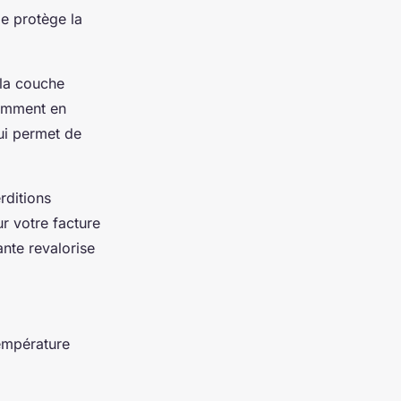
lle protège la
 la couche
amment en
ui permet de
rditions
r votre facture
ante revalorise
température