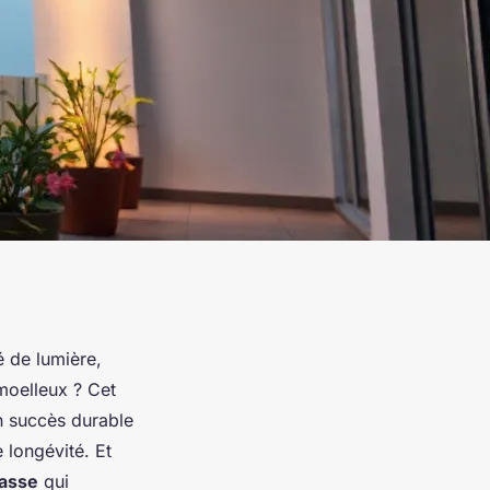
é de lumière,
 moelleux ? Cet
on succès durable
e longévité. Et
rasse
qui