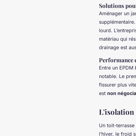
Solutions pour
Aménager un jard
supplémentaire. 
lourd. L’entrepri
matériau qui ré
drainage est aus
Performance e
Entre un EPDM b
notable. Le pre
fissurer plus vit
est
non négocia
L'isolatio
Un toit-terrasse
l’hiver, le froid s