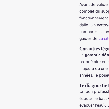
Avant de valider
complet du suppor
fonctionnement d
dalle. Un netto
comparer les av
guides de
ce sit
Garanties léga
La
garantie dé
propriétaire en 
majeure ou une d
années, le poseu
Le diagnostic
Un bon professi
écouter le bâti.
évacuer l’eau), 