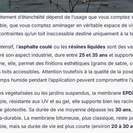
êtement d’étanchéité dépend de l’usage que vous comptez en
ible, que vous comptez aménager en véritable espace de vi
ntraintes qu’un toit inaccessible destiné uniquement à la t
ensif, l’
asphalte coulé
ou les
résines liquides
sont des val
ré son aspect industriel, dure entre
25 et 35 ans
et supporte
ne, elle, permet des finitions esthétiques (grains de sable, c
s toits accessibles. Attention toutefois à la qualité de la po
mps humide pendant l’application peuvent compromettre l’
ses végétalisées ou les jardins suspendus, la membrane
EP
le, résistante aux UV et au gel, elle supporte bien les racine
e géotextile. Sa durée de vie moyenne dépasse les
30 ans
,
tra-durable. La membrane bitumeuse, plus classique, reste p
ble, mais sa durée de vie est plus courte (environ
20 à 30 