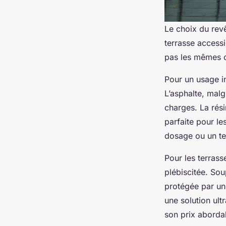
Le choix du rev
terrasse access
pas les mêmes co
Pour un usage int
L’asphalte, malg
charges. La rési
parfaite pour le
dosage ou un te
Pour les terras
plébiscitée. Soup
protégée par un
une solution ul
son prix aborda