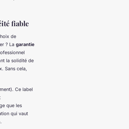
ité fiable
choix de
ier ? La
garantie
rofessionnel
t la solidité de
x. Sans cela,
ment). Ce label
t
ge que les
ation qui vaut
.