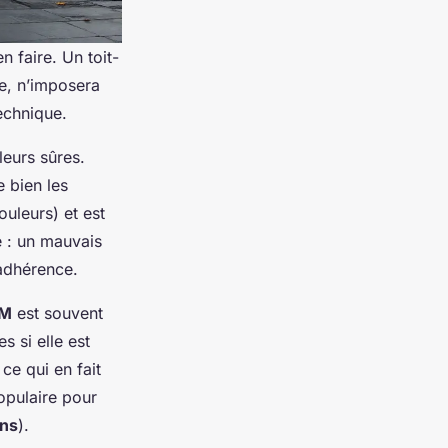
 faire. Un toit-
e, n’imposera
echnique.
eurs sûres.
 bien les
ouleurs) et est
se : un mauvais
adhérence.
DM
est souvent
s si elle est
 ce qui en fait
opulaire pour
ans
).