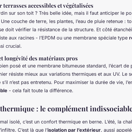
 terrasses accessibles et végétalisées
in sur son toit ? Très belle idée, mais il faut anticiper le po
Une couche de terre, les plantes, l’eau de pluie retenue : t
se doit vérifier la résistance de la structure. Et côté étanchéit
siste aux racines - l’EPDM ou une membrane spéciale type
r
si crucial.
t longévité des matériaux pros
ien posé et une membrane bitumeuse standard, l’écart de 
mier résiste mieux aux variations thermiques et aux UV. Le 
e s’il n’est pas entretenu. Pour maximiser la durée de vie, l’e
ble
- cela fait toute la différence.
n thermique : le complément indissociabl
 mal isolé, c’est un confort thermique en berne. L’été, la cha
’infiltre. C’est là que l’
isolation par l’extérieur
, aussi appel