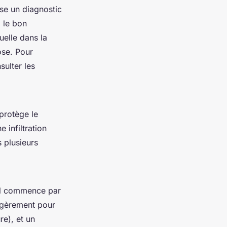
ose un diagnostic
, le bon
uelle dans la
ose. Pour
ulter les
 protège le
 infiltration
 plusieurs
 Il commence par
légèrement pour
re), et un