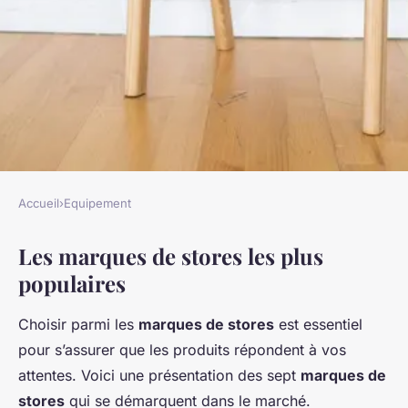
Accueil
›
Equipement
EQUIPEMENT
Les marques de stores les plus
Les 7 marques de stores les
populaires
plus populaires
Choisir parmi les
marques de stores
est essentiel
Léo
•
13 janvier 2025
•
8 min de lecture
pour s’assurer que les produits répondent à vos
attentes. Voici une présentation des sept
marques de
stores
qui se démarquent dans le marché.