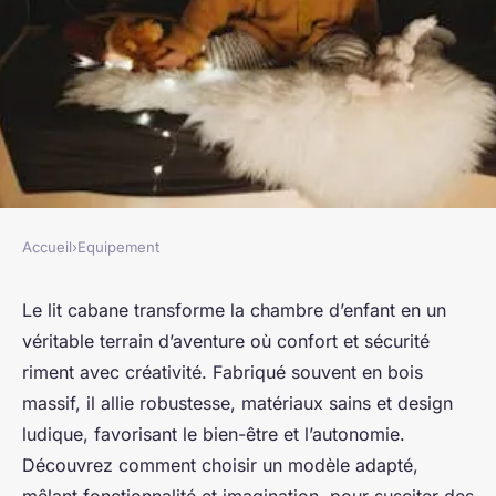
Accueil
›
Equipement
EQUIPEMENT
Lit cabane : faites rêver vos
Le lit cabane transforme la chambre d’enfant en un
véritable terrain d’aventure où confort et sécurité
enfants avec style et confort
riment avec créativité. Fabriqué souvent en bois
massif, il allie robustesse, matériaux sains et design
Léo
•
11 juin 2025
•
5 min de lecture
ludique, favorisant le bien-être et l’autonomie.
Découvrez comment choisir un modèle adapté,